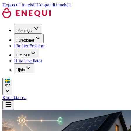
Hoppa till innehåll
Hoppa till innehåll
Lösningar
Funktioner
För återförsäljare
Om oss
Hitta installatör
Hjälp
SV
Kontakta oss