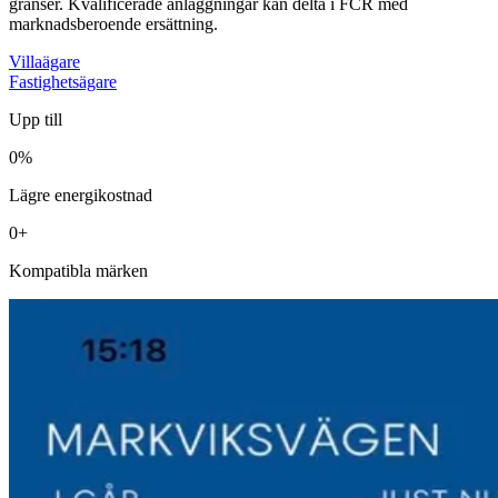
gränser. Kvalificerade anläggningar kan delta i FCR med
marknadsberoende ersättning.
Villaägare
Fastighetsägare
Upp till
0
%
Lägre energikostnad
0
+
Kompatibla märken