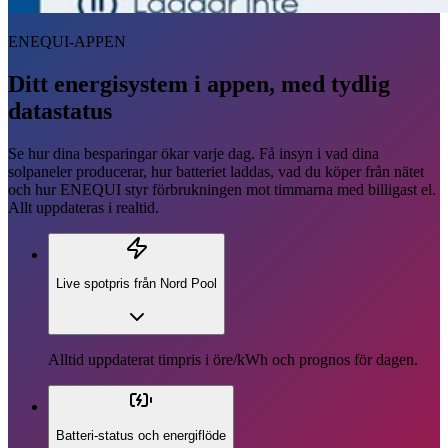
ENEQUI-APPEN
Ditt energisystem i appen, med tydlig
datastatus
Se hur dina besparingar ökar varje dag. Få insyn i vad dina
solpaneler producerar, hur batteriet laddas, vad du köper från nätet
och hur ENEQUI styr förbrukningen mot timmarna med billigast el.
Allt uppdateras i realtid.
Live spotpris från Nord Pool
Alltid uppdaterat timpris i öre/kWh och prognos för dagen.
Batteri-status och energiflöde