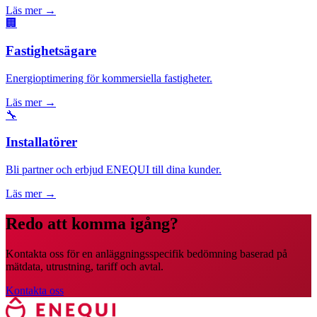
Läs mer
→
🏢
Fastighetsägare
Energioptimering för kommersiella fastigheter.
Läs mer
→
🔧
Installatörer
Bli partner och erbjud ENEQUI till dina kunder.
Läs mer
→
Redo att komma igång?
Kontakta oss för en anläggningsspecifik bedömning baserad på
mätdata, utrustning, tariff och avtal.
Kontakta oss