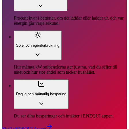
Procent kvar i batteriet, om det laddar eller laddar ur, och var
energin går varje sekund.
Solel och egenförbrukning
Hur många kW solpanelerna ger just nu, vad du säljer till
nätet och hur stor andel som täcker hushållet.
Daglig och månatlig besparing
Du ser dina besparingar och intäkter i ENEQUI appen.
Skaffa ENEQUI Appen