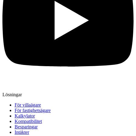
Lösningar
För villaägare
För fastighetsägare
Kalkylator
Kompatibilitet
Besparingar
Intäkter