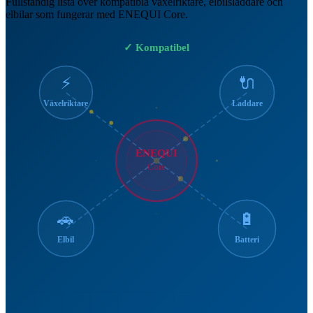
Fullständig lista över kompatibla växelriktare, elbilsladdare och
elbilar som fungerar med ENEQUI Core.
✓ Kompatibel
⚡
🔌
Växelriktare
Laddare
ENEQUI
Core
🚗
🔋
Elbil
Batteri