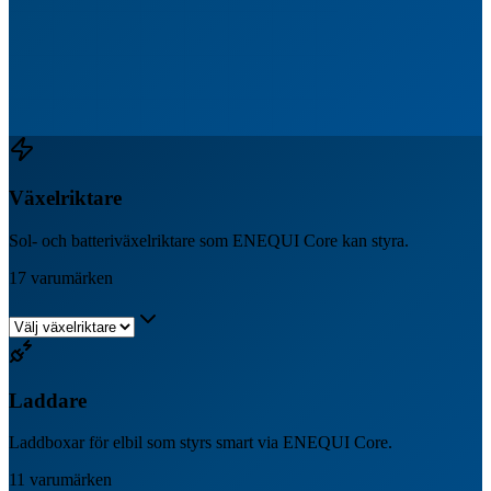
Växelriktare
Sol- och batteriväxelriktare som ENEQUI Core kan styra.
17
varumärken
Laddare
Laddboxar för elbil som styrs smart via ENEQUI Core.
11
varumärken