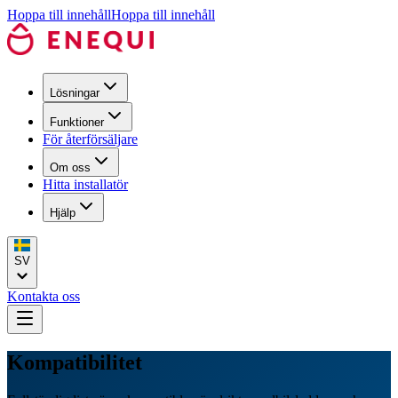
Hoppa till innehåll
Hoppa till innehåll
Lösningar
Funktioner
För återförsäljare
Om oss
Hitta installatör
Hjälp
SV
Kontakta oss
Kompatibilitet