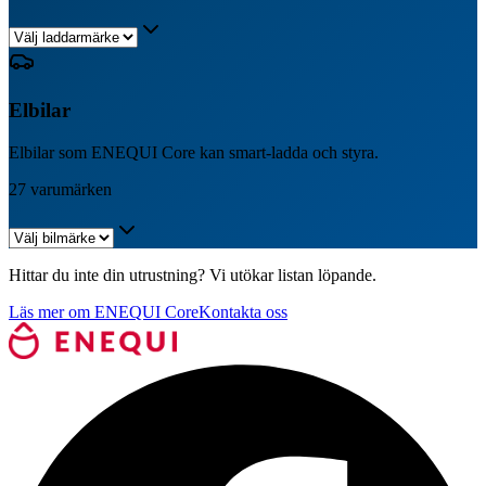
Elbilar
Elbilar som ENEQUI Core kan smart-ladda och styra.
27
varumärken
Hittar du inte din utrustning? Vi utökar listan löpande.
Läs mer om ENEQUI Core
Kontakta oss