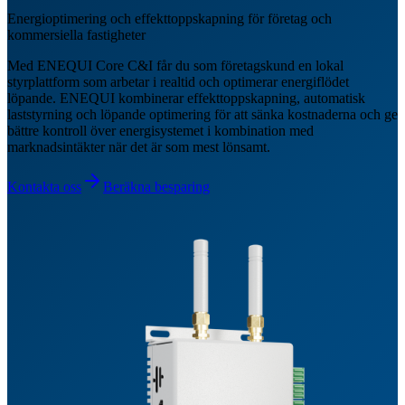
Energioptimering och effekttoppskapning för företag och
kommersiella fastigheter
Med ENEQUI Core C&I får du som företagskund en lokal
styrplattform som arbetar i realtid och optimerar energiflödet
löpande. ENEQUI kombinerar effekttoppskapning, automatisk
laststyrning och löpande optimering för att sänka kostnaderna och ge
bättre kontroll över energisystemet i kombination med
marknadsintäkter när det är som mest lönsamt.
Kontakta oss
Beräkna besparing