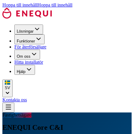
Hoppa till innehåll
Hoppa till innehåll
Lösningar
Funktioner
För återförsäljare
Om oss
Hitta installatör
Hjälp
SV
Kontakta oss
Fastighetsägare
ENEQUI Core C&I