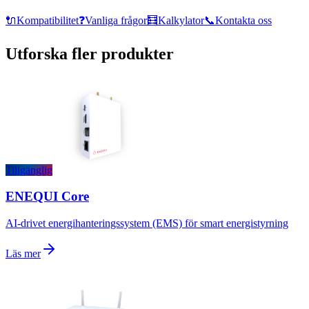
🔌
Kompatibilitet
❓
Vanliga frågor
🧮
Kalkylator
📞
Kontakta oss
Utforska fler produkter
Tillgänglig
ENEQUI Core
AI-drivet energihanteringssystem (EMS) för smart energistyrning
Läs mer